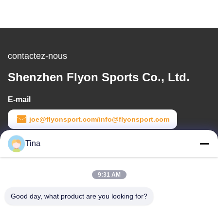
contactez-nous
Shenzhen Flyon Sports Co., Ltd.
E-mail
joe@flyonsport.com/info@flyonsport.com
Temps de travail
Tina
9:00-18:00
9:31 AM
Notre adresse
Good day, what product are you looking for?
Adresse
La Chine, Guangdong, Shenzhen, B4-06, B de construction,