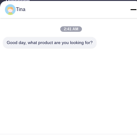
Téléphone
86-135-3407-1985
Tina
2:41 AM
Good day, what product are you looking for?
Bonne qualité de la Chine Allocation des places escamotable de
blanchisseur Fournisseur. © de Copyright -2026 Shenzhen Flyon
Sports Co., Ltd. . Tous droits réservés.
Politique en matière de protection de la vie privée
|
Plan du site