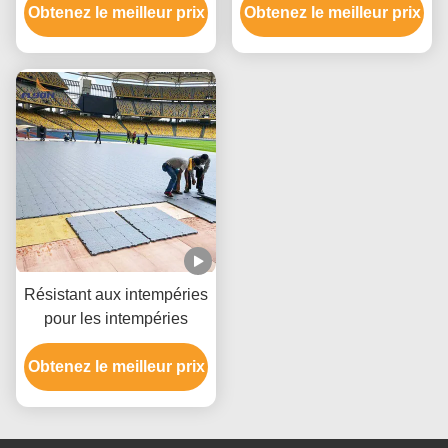
Obtenez le meilleur prix
cm pour la protection
gazon avec une capacité
Obtenez le meilleur prix
d'herbe
de charge de 20 TONS et
une taille de 30,48 cm x
10,16 cm x 1,8 cm
Résistant aux intempéries
pour les intempéries
Obtenez le meilleur prix