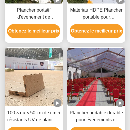
Plancher portatif
Matériau HDPE Plancher
d'événement de
portable pour
polyéthylène haute
événements avec une
Obtenez le meilleur prix
densité pour l'OEM de
Obtenez le meilleur prix
grande capacité de
stade
charge Couleur et
température
personnalisables
Résistant à l'extérieur
100 × du × 50 cm de cm 5
Plancher portable durable
résistants UV de plancher
pour événements et
portatif d'événement de
plancher de protection du