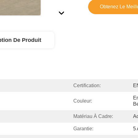
Obtenez Le Meille
ption De Produit
Certification:
E
En
Couleur:
Be
Matériau À Cadre:
Ac
Garantie:
5 