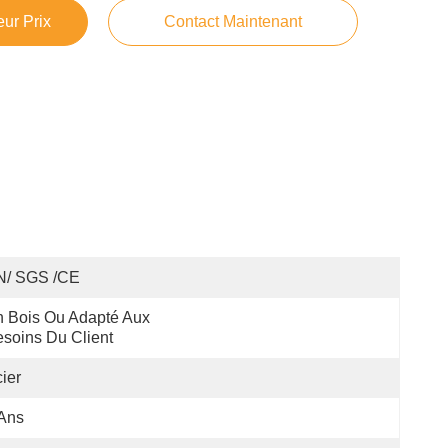
ur Prix
Contact Maintenant
N/ SGS /CE
 Bois Ou Adapté Aux 
soins Du Client
ier
Ans