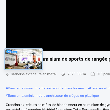
4 grandins en aluminium de sports de rangée p
Grandins extérieurs en métal
2023-09-04
310 poin
#
Banc en aluminium anticorrosion de blanchisseur
#
Banc en alum
#
Banc en aluminium de blanchisseur de sièges en plastique
Grandins extérieurs en métal de blanchisseur en aluminium de gym
en métal de 4 rangées Matériel Aluminium Taille Personnalisation .