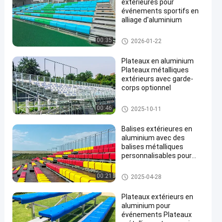
extérieures pour
événements sportifs en
alliage d'aluminium
Grandins extérieurs en métal
00:35
2026-01-22
Plateaux en aluminium
Plateaux métalliques
extérieurs avec garde-
corps optionnel
Grandins extérieurs en métal
00:46
2025-10-11
Balises extérieures en
aluminium avec des
balises métalliques
personnalisables pour
sièges
Grandins extérieurs en métal
00:21
2025-04-28
Plateaux extérieurs en
aluminium pour
événements Plateaux