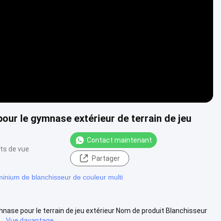
Video
our le gymnase extérieur de terrain de jeu
Contact maintenant
ts de vue
Partager
inium de blanchisseur de couleur multi
nase pour le terrain de jeu extérieur Nom de produit Blanchisseur
..
Vue davantage