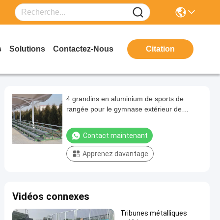
s
Solutions
Contactez-Nous
Citation
4 grandins en aluminium de sports de
rangée pour le gymnase extérieur de
terrain de jeu
Contact maintenant
Apprenez davantage
Vidéos connexes
Tribunes métalliques